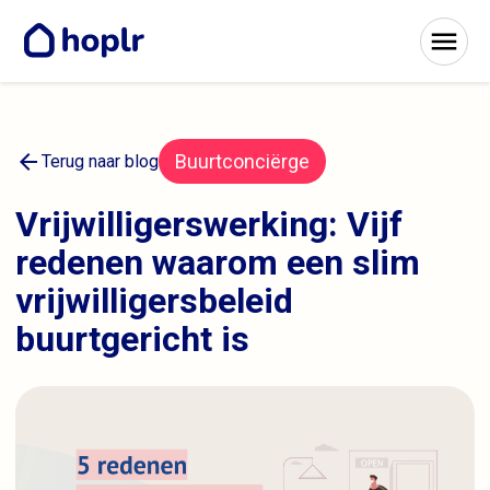
arrow_back
Buurtconciërge
Terug naar blog
Vrijwilligerswerking: Vijf
redenen waarom een slim
vrijwilligersbeleid
buurtgericht is