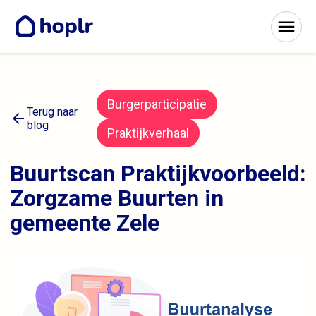
Burgerparticipatie
Terug naar
arrow_back
blog
Praktijkverhaal
Buurtscan Praktijkvoorbeeld:
Zorgzame Buurten in
gemeente Zele