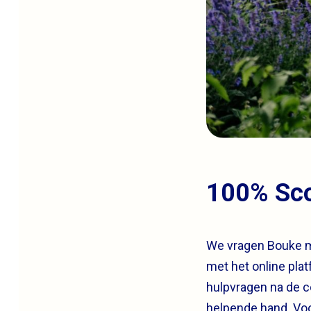
100% Sco
We vragen Bouke me
met het online pla
hulpvragen na de 
helpende hand. Voo