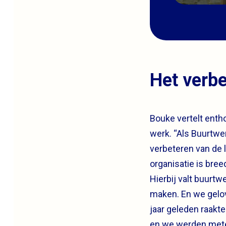
Het verbe
Bouke vertelt enthou
werk. “Als Buurtwer
verbeteren van de 
organisatie is bre
Hierbij valt buurtw
maken. En we gelov
jaar geleden raakt
en we werden mete