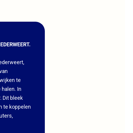
NEDERWEERT.
ederweert,
 van
wijken te
halen. In
 Dit bleek
n te koppelen
uters,