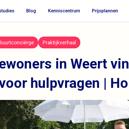
tudies
Blog
Kenniscentrum
Prijsplannen
Buurtconciërge
Praktijkverhaal
ewoners in Weert vi
 voor hulpvragen | Ho