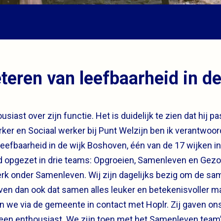
teren van leefbaarheid in de
siast over zijn functie. Het is duidelijk te zien dat hij pa
ker en Sociaal werker bij Punt Welzijn ben ik verantwoord
leefbaarheid in de wijk Boshoven, één van de 17 wijken i
ed opgezet in drie teams: Opgroeien, Samenleven en Gezon
erk onder Samenleven. Wij zijn dagelijks bezig om de sam
en dan ook dat samen alles leuker en betekenisvoller ma
en we via de gemeente in contact met Hoplr. Zij gaven on
en enthousiast. We zijn toen met het Samenleven team’