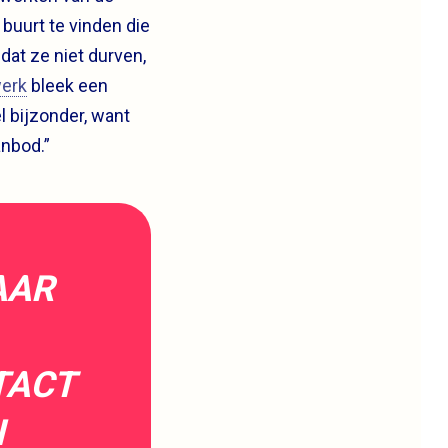
 buurt te vinden die
dat ze niet durven,
erk
bleek een
l bijzonder, want
anbod.”
AAR
TACT
N