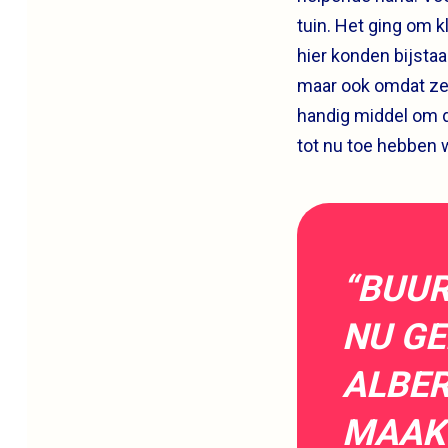
tuin. Het ging om k
hier konden bijsta
maar ook omdat ze 
handig middel om de
tot nu toe hebben 
“BUU
NU GE
ALBER
MAAK