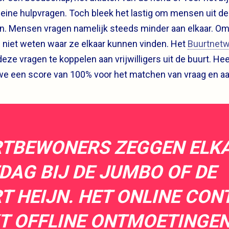
leine hulpvragen. Toch bleek het lastig om mensen uit de
an. Mensen vragen namelijk steeds minder aan elkaar. Om
niet weten waar ze elkaar kunnen vinden. Het
Buurtnetw
ze vragen te koppelen aan vrijwilligers uit de buurt. Hee
we een score van 100% voor het matchen van vraag en a
RTBEWONERS ZEGGEN ELK
DAG BIJ DE JUMBO OF DE
T HEIJN. HET ONLINE CON
T OFFLINE ONTMOETINGE