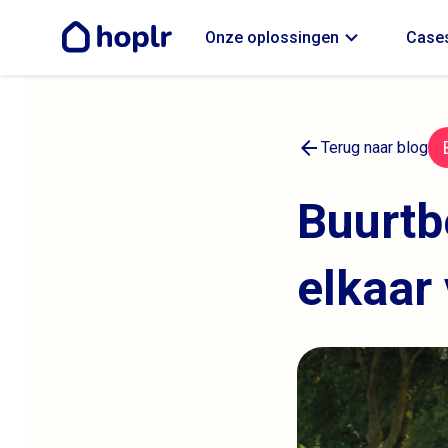
expand_more
Onze oplossingen
Cases
arrow_back
Terug naar blog
Buurtb
elkaar