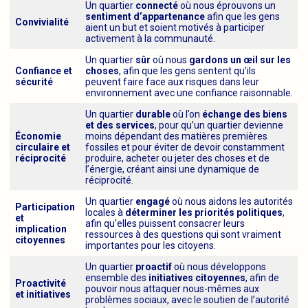
Un quartier
connecté
où nous éprouvons un
sentiment d’appartenance
afin que les gens
Convivialité
aient un but et soient motivés à participer
activement à la communauté.
Un quartier
sûr
où nous
gardons un œil sur les
Confiance et
choses
, afin que les gens sentent qu’ils
sécurité
peuvent faire face aux risques dans leur
environnement avec une confiance raisonnable.
Un quartier
durable
où l’on
échange des biens
et des services
, pour qu’un quartier devienne
Économie
moins dépendant des matières premières
circulaire et
fossiles et pour éviter de devoir constamment
réciprocité
produire, acheter ou jeter des choses et de
l’énergie, créant ainsi une dynamique de
réciprocité.
Un quartier
engagé
où nous aidons les autorités
Participation
locales à
déterminer les priorités politiques
,
et
afin qu’elles puissent consacrer leurs
implication
ressources à des questions qui sont vraiment
citoyennes
importantes pour les citoyens.
Un quartier
proactif
où nous développons
ensemble des
initiatives citoyennes
, afin de
Proactivité
pouvoir nous attaquer nous-mêmes aux
et initiatives
problèmes sociaux, avec le soutien de l’autorité