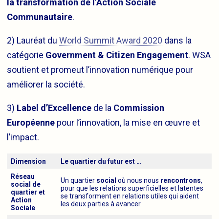
la transformation de l’Action Sociale
Communautaire
.
2) Lauréat du
World Summit Award 2020
dans la
catégorie
Government & Citizen Engagement
. WSA
soutient et promeut l’innovation numérique pour
améliorer la société.
3)
Label d’Excellence
de la
Commission
Européenne
pour l’innovation, la mise en œuvre et
l’impact.
Dimension
Le quartier du futur est …
Réseau
Un quartier
social
où nous nous
rencontrons
,
social de
pour que les relations superficielles et latentes
quartier et
se transforment en relations utiles qui aident
Action
les deux parties à avancer.
Sociale