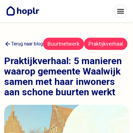
arrow_back
Buurtnetwerk
Praktijkverhaal
Terug naar blog
Praktijkverhaal: 5 manieren
waarop gemeente Waalwijk
samen met haar inwoners
aan schone buurten werkt