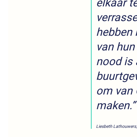
elkaar t
verrasse
hebben 
van hun 
nood is
buurtgev
om van 
maken.”
Liesbeth Lathouwers,