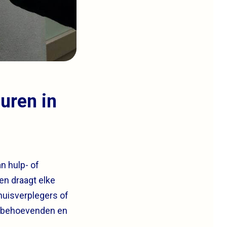
uren in
n hulp- of
en draagt elke
huisverplegers of
lpbehoevenden en