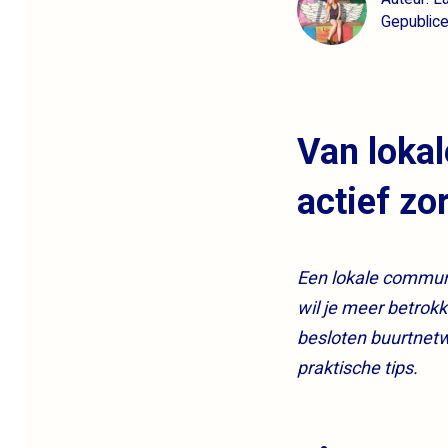
Gepublice
Van loka
actief z
Een lokale communi
wil je meer betrok
besloten buurtnetwe
praktische tips.