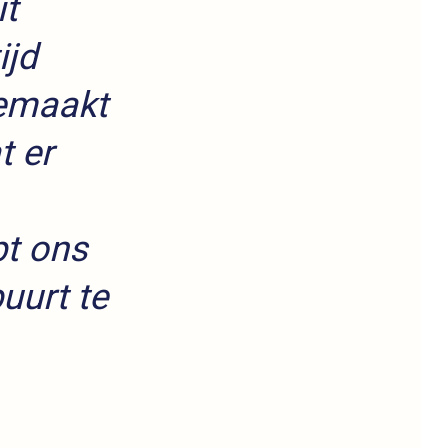
it
ijd
gemaakt
t er
pt ons
uurt te