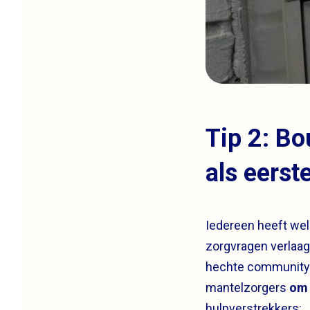
Tip 2: Bo
als eerst
Iedereen heeft wel
zorgvragen verlaag
hechte community s
mantelzorgers
om 
hulpverstrekkers: