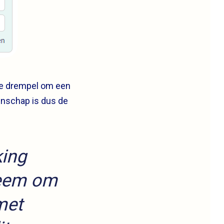
 de drempel om een
enschap is dus de
king
teem om
met