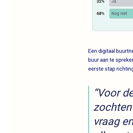
Een digitaal buurt
buur aan te spreke
eerste stap richtin
“Voor de
zochten
vraag e