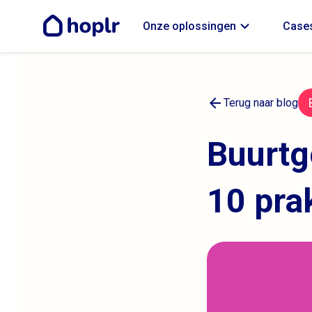
expand_more
Onze oplossingen
Cases
arrow_back
Terug naar blog
Buurtge
10 pra