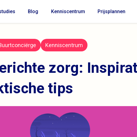
tudies
Blog
Kenniscentrum
Prijsplannen
Buurtconciërge
Kenniscentrum
richte zorg: Inspira
ktische tips