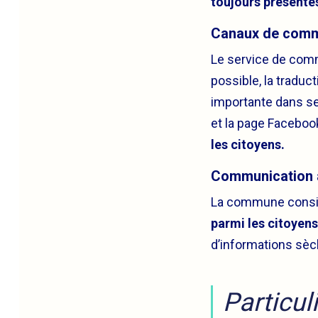
toujours présente
Canaux de comm
Le service de commu
possible, la traduc
importante dans se
et la page Facebo
les citoyens.
Communication a
La commune consi
parmi les citoyens
d’informations sèc
Particul