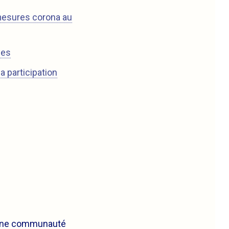
mesures corona au
ves
la participation
’une communauté