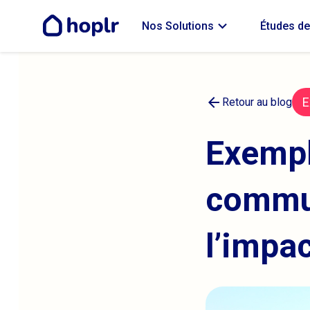
expand_more
Nos Solutions
Études de
arrow_back
E
Retour au blog
Exempl
commun
l’impa