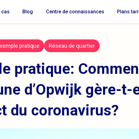
 cas
Blog
Centre de connaissances
Plans tar
xemple pratique
Réseau de quartier
e pratique: Comment
e d’Opwijk gère-t-e
ct du coronavirus?