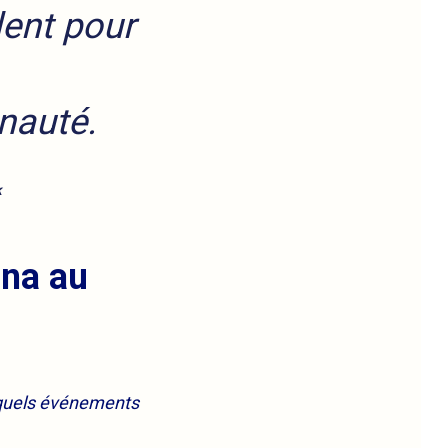
lent pour
nauté.
k
ona au
 quels événements