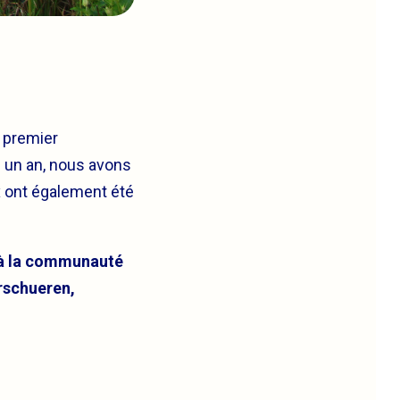
r premier
s un an, nous avons
ux ont également été
n à la communauté
rschueren,