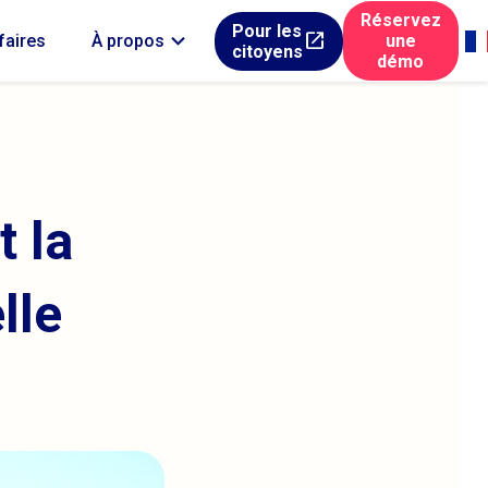
Réservez
Pour les
expand_more
open_in_new
ifaires
À propos
une
citoyens
démo
 la
lle